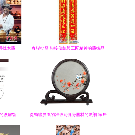
尋找木藝
春聯批發 聯接傳統與工匠精神的藝術品
后的護膚智
從蜀繡屏風的雅致到健身器材的硬朗 家居
平衡的藝術