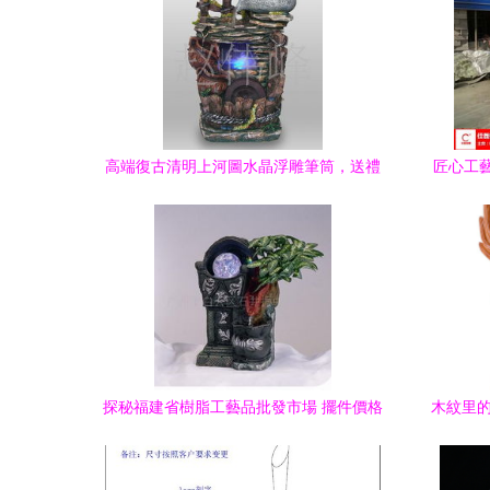
高端復古清明上河圖水晶浮雕筆筒，送禮
匠心工
首選彰顯品質
探秘福建省樹脂工藝品批發市場 擺件價格
木紋里的
與采購指南