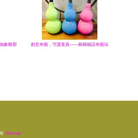
鍍抽象雕塑
創意布藝，守護童真——棉棉細語布藝玩
具與護膚藝術的溫情邂逅
有
Sitemap