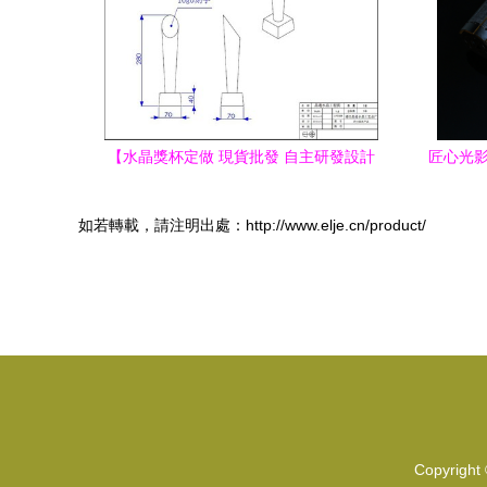
【水晶獎杯定做 現貨批發 自主研發設計
匠心光影
專業生產】價格,廠家,圖片,獎杯,浦江縣浦
陽街道晶通水晶工藝品店-
如若轉載，請注明出處：http://www.elje.cn/product/
Copyright