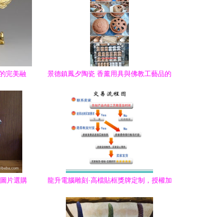
意的完美融
景德鎮鳳夕陶瓷 香薰用具與佛教工藝品的
藝術融合
|圖片選購
龍升電腦雕刻·高檔貼框獎牌定制，授權加
店）
盟牌的一站式之選