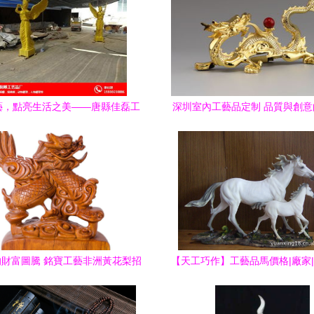
藝，點亮生活之美——唐縣佳磊工
深圳室內工藝品定制 品質與創
藝品廠
合
財富圖騰 銘寶工藝非洲黃花梨招
【天工巧作】工藝品馬價格|廠家
財龍擺件
攻略（北京源興騎士馬具