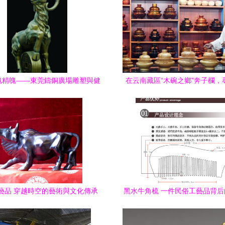
魂精魄——東莞鑄銅廣場雕塑與健
在云南藏區“木碗之鄉”奔子欄，
身器材優選向導
匠人掌心的光陰雕琢
藝品 穿越時空的藝術與文化傳承
黑水牛角梳 一件民俗工藝品背
慧