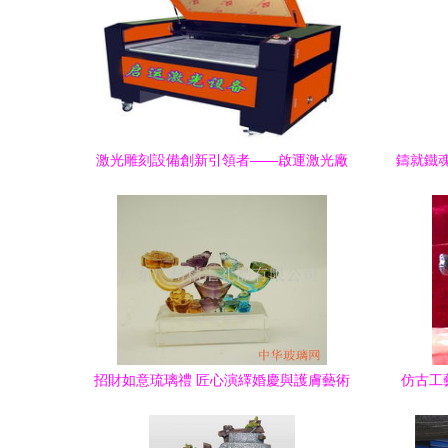
激光雕刻設備創新引領者——啟運激光廠
鑄就鐵
家的多元解決方案
招財如意琉璃禮 匠心演繹婚慶與護膚藝術
仿古工
的美好交匯