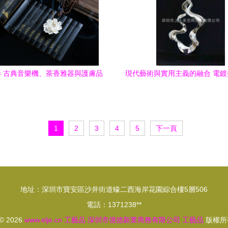
 古典音樂機、茶香雅器與護膚品
現代藝術與實用主義的融合 電
的藝術攝影
與健身空間的和諧共生
1
2
3
4
5
下一頁
地址：深圳市寶安區沙井街道蠔二西海岸花園綜合樓5層506
電話：1371238**
 © 2026
www.elje.cn
工藝品
深圳市億德新業商務有限公司
工藝品
版權所