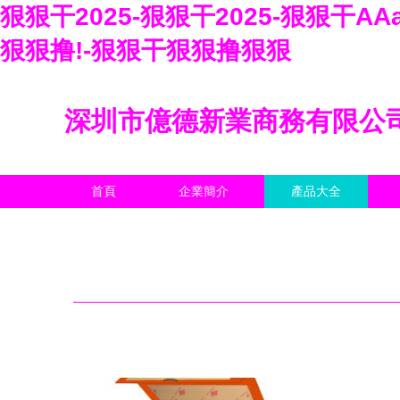
狠狠干2025-狠狠干2025-狠狠干
狠狠撸!-狠狠干狠狠撸狠狠
深圳市億德新業商務有限公
首頁
企業簡介
產品大全